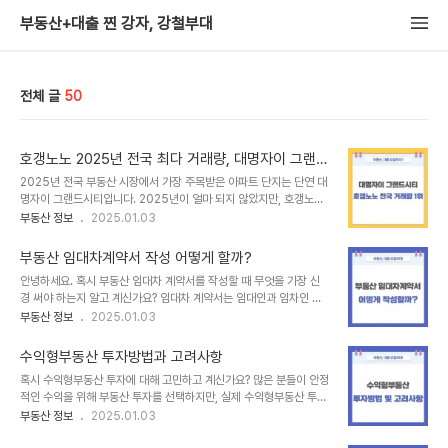
부동산+대출 찐 강자, 강철부대
전체 글
50
호갱노노 2025년 전국 최다 거래량, 대명자이 그랜드
시티 그 이유는?
2025년 전국 부동산 시장에서 가장 주목받은 아파트 단지는 단연 대
명자이 그랜드시티입니다. 2025년이 얼마 되지 않았지만, 호갱노노
에서 집계된 올해 최다 거래량을 기록하며 대구뿐만 아니라 전국에서
부동산 정보
2025.01.03
도 주목받고 있는 이 단지는 왜 이렇게 많은 관심을 받고 있을까요? 그
이유를 하나씩 살펴보겠습니다. 대명자이 그랜드시티 살펴보기단지
부동산 임대차계약서 작성 어떻게 할까?
개요대명자이 그랜드시티는 대구 남구 대명3동에 위치한 대규모 단지
안녕하세요. 혹시 부동산 임대차 계약서를 작성할 때 무엇을 가장 신
로, 총 2,032세대와 17개 동 규모의 대단지 아파트입니다. 특히 올해
경 써야 하는지 알고 계신가요? 임대차 계약서는 임대인과 임차인 간
들어 거래량이 급증한 이유는 이 단지가 가진 입지적, 설계적, 그리고
의 권리와 의무를 명확히 규정하는 중요한 문서입니다. 까딱 잘못하다
부동산 정보
2025.01.03
경제적 장점에 있습니다. 입지조건먼저 입지의 우수성을 들 수 있습니
가는 나중에 분쟁이 발생할 수 있으니, 계약서 작성 시 주의할 점을 철
다. 대명자이 그랜드시티는 대구 지하철 2호선 반고개역과 3호선 남
저히 숙지하는 것이 필요합니다. 이번 포스팅에서는 임대차 계약서 작
산역에 인접해 있는 더블 역세권에 위..
수익형부동산 투자방법과 고려사항
성 양식과 더불어 주의사항까지 알아보겠습니다. 끝까지 읽으시면 계
혹시 수익형부동산 투자에 대해 고민하고 계신가요? 많은 분들이 안정
약서 작성에 필요한 중요한 정보를 얻으실 수 있으실 겁니다. 부동산
적인 수익을 위해 부동산 투자를 선택하지만, 실제 수익형부동산 투자
임대차계약서 작성, 알아보기부동산 임대차계약서란?우선, 부동산 임
는 따져볼 것이 많아 하이리스크 하이리턴 투자 중 하나입니다. 이번
부동산 정보
2025.01.03
대차계약서란 임대인이 임차인에게 일정 기간 동안 부동산을 사용하
포스팅에서는 수익형부동산 투자법과 그에 따른 주요 고려 사항을 알
게 하고, 그 대가로 임차인이 임대료를 지불하는 계약을 문서로 명시