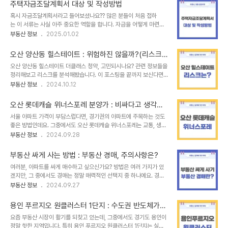
아보겠습니다. 끝까지 읽으시면 성공적인 수익형부동산 투자를 위한
한 것입니다. 계약서에는 임대인과 임차인 간의 구체..
주택자금조달계획서 대상 및 작성방법
유용한 팁을 얻으실 수 있을 거예요. 수익형부동산 파헤치기수익형부
혹시 자금조달계획서라고 들어보셨나요?? 많은 분들이 처음 접하
동산이란?먼저, 수익형부동산이란 무엇일까요? 수익형부동산은 임대
는 이 서류는 사실 아주 중요한 역할을 합니다. 자금을 어떻게 마련했
수익을 목적으로 한 투자 방식으로, 대표적으로 상가, 오피스텔, 호텔
는지, 자금의 출처가 명확한지 확인하기 위한 서류죠. 만약 이를 제대
부동산 정보
2025.01.02
등이 있습니다. 이러한 부동산은 월세와 같은 임대 수익을 얻는 것이
로 작성하지 않으면 불이익을 받을 수도 있습니다. 오늘 이 포스팅
핵심입니다. 수익형부동산의 가장 큰 장점은 안정적인 현금 흐름을 창
을 끝까지 보시면, 주택자금조달계획서를 어떻게 작성해야 하는지 깔
출할 수 있다는 점입니다. 하지만 임대 수익이 안..
오산 양산동 힐스테이트 : 위험하진 않을까?(리스크
끔하게 이해하실 수 있을겁니다. 주택자금조달계획서 살펴보기1. 주
분석)
오산 양산동 힐스테이트 더클래스 청약, 고민되시나요? 관련 정보들을
택자금조달계획서란?주택자금조달계획서는 집을 살 때 자금을 어디서
정리해보고 리스크를 분석해봤습니다. 이 포스팅을 끝까지 보신다면
마련했는지를 정부에 알리는 서류입니다. 자금이 어디에서 왔는지 투
양산동 힐스테이트 더클래스 청약 일정 및 주요 정보와 더불어 주의해
부동산 정보
2024.10.12
명하게 밝혀야 부동산 투기나 불법적인 자금 세탁을 방지할 수 있기 때
야할 점은 무엇인지 확실히 파악하실 수 있습니다! 오산 양산동 힐스테
문이죠. 특히, 주택 가격이 일정 금액 이상이거나 규제지역에서 집을
이트 살펴보기 한눈에 보기 주의사항상기 표에서 확인하실 수 있듯 발
살 때는 필수적으로 제출해야 하는데, 까딱 잘못하면 이 ..
오산 롯데캐슬 위너스포레 분양가 : 비싸다고 생각하
코니 확장비용이 2970만원, 거의 3000만원이네요. 너무 비쌉니다
면 오산?
서울 아파트 가격이 부담스럽다면, 경기권의 아파트에 주목하는 것도
ㅠㅠ 그리고 옵션까지 고려하면 해당 분양가에서 4천만원까지 업될
좋은 방법인데요. 그중에서도 오산 롯데캐슬 위너스포레는 교통, 생활
수도 있을 것 같습니다. 그리고 중도금대출 이자 후불제 사업장이라 해
인프라, 그리고 주거 환경까지 뛰어나 실거주자와 투자자 모두에게 관
부동산 정보
2024.09.28
당 부분까지 고려하시는게 좋을 것 같습니다. 리스크 분석 분양가 정보
심을 받고 있는 아파트라서 한번 샅샅히 파헤쳐봤습니다!1. 사업지 위
오산 양산동 힐스테이트 더클래스 84㎡ 기준 분양가는 6억 중후반
치오산 롯데캐슬 위너스포레는 경기도 오산시 양산동에 위치해 있어
대로 책정되었습니다. 비교를 위해 기존에 공급되..
부동산 싸게 사는 방법 : 부동산 경매, 주의사항은?
요. 이곳은 병점역과 세마역이 가까워 서울로의 접근성이 뛰어난 교통
여러분, 아파트를 싸게 매수하고 싶으신가요? 방법은 여러 가지가 있
요지입니다. 또한 GTX와 같은 교통 인프라 확장이 예정되어 있어, 향
겠지만, 그 중에서도 경매는 정말 매력적인 선택지 중 하나예요. 경매
후 지역 가치 상승이 기대됩니다.2. 단지 개요이 단지는 롯데건설이 시
는 시세보다 저렴하게 부동산을 매수할 수 있다는 장점이 있죠. 하지만
부동산 정보
2024.09.27
공한 1군 브랜드 아파트로, 총 1,672세대가 들어섭니다. 16개 동으로
이게 또 쉽지만은 않답니다. 자칫 잘못하면 큰 손해를 볼 수도 있거든
구성되어 있으며, 지하 2층에서 지상 27층까지 쾌적하게 조성될 예정
요. 그래서 오늘은 아파트 경매를 처음부터 끝까지 한 번 쫙 훑어보고,
입니다. 대지면적은 약 89,5..
용인 푸르지오 원클러스터 1단지 : 수도권 반도체가
낙찰 시 주의해야 할 점들도 하나하나 짚어드리려고 해요. 끝까지 읽어
뜬다고?
요즘 부동산 시장이 활기를 되찾고 있는데, 그중에서도 경기도 용인이
보시면 경매에 대한 전반적인 이해가 팍팍 되실 겁니다. 경매란 무엇일
정말 핫한 지역입니다. 특히 용인 푸르지오 원클러스터 1단지는 실거
까?경매는 국가 기관이 부동산을 매각하는 절차를 통해 채권자의 빚을