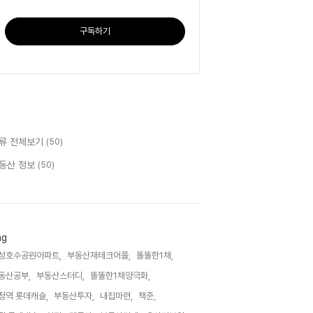
구독하기
류 전체보기
(50)
동산 정보
(50)
ag
성호수공원아파트,
부동산재테크어플,
똘똘한1채,
동산공부,
부동산스터디,
똘똘한1채양극화,
정역 롯데캐슬,
부동산투자,
내집마련,
책준,