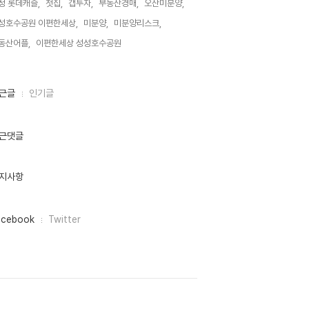
정 롯데캐슬,
첫집,
갭투자,
부동산경매,
오산미분양,
성호수공원 이편한세상,
미분양,
미분양리스크,
동산어플,
이편한세상 성성호수공원,
근글
인기글
근댓글
지사항
acebook
Twitter