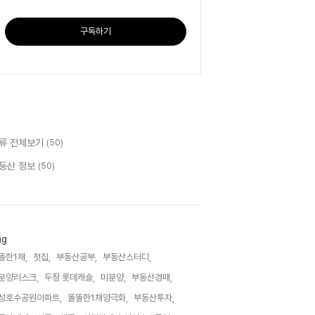
구독하기
류 전체보기
(50)
동산 정보
(50)
ag
똘한1채,
첫집,
부동산공부,
부동산스터디,
분양리스크,
두정 롯데캐슬,
미분양,
부동산경매,
성호수공원아파트,
똘똘한1채양극화,
부동산투자,