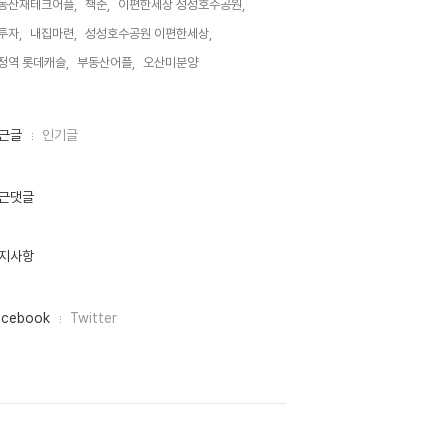
동산재테크어플,
책준,
이편한세상 성성호수공원,
투자,
내집마련,
성성호수공원 이편한세상,
정역 롯데캐슬,
부동산어플,
오산미분양,
근글
인기글
근댓글
지사항
acebook
Twitter