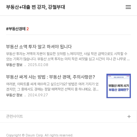
부동산+대출 찐 강자, 강철부대
부동산경매
2
부동산 소액 투자 알고 하셔야 됩니다
부동산 투자는 거액의 자본이 필요한 것처럼 느껴지지만, 사실 작은 금액으로도 시작할 수
있는 기회가 많습니다. 부동산 소액 투자는 마치 작은 씨앗을 심고 시간이 지나 큰 나무로 자
라나기를 기다리는 것과 같습니다. 하지만 아무 씨앗이나 심으면 안 되듯, 소액 투자도 신중
부동산 정보
2025.02.08
하게 접근해야 성공할 수 있습니다. 오늘은 부동산 소액 투자를 시작하는 방법과 주의사항을
알려드릴게요! 부동산 소액 투자 파헤치기1. 부동산 소액 투자란? 적은 돈으로 시작하는 똑
부동산 싸게 사는 방법 : 부동산 경매, 주의사항은?
똑한 투자부동산 소액 투자란 비교적 적은 금액으로 부동산 관련 자산에 투자하는 방식을 말
여러분, 아파트를 싸게 매수하고 싶으신가요? 방법은 여러 가지가 있
합니다. 직접 건물을 사는 것이 아닌 다양한 방법을 통해 부동산 시장에 접근할 수 있습니
겠지만, 그 중에서도 경매는 정말 매력적인 선택지 중 하나예요. 경매
다.✔️ 장점:초기 자본 부담이 적음다양한 투자 경험 가능리스크 분산이 쉬움✔️ 단점:수익..
는 시세보다 저렴하게 부동산을 매수할 수 있다는 장점이 있죠. 하지만
부동산 정보
2024.09.27
이게 또 쉽지만은 않답니다. 자칫 잘못하면 큰 손해를 볼 수도 있거든
요. 그래서 오늘은 아파트 경매를 처음부터 끝까지 한 번 쫙 훑어보고,
낙찰 시 주의해야 할 점들도 하나하나 짚어드리려고 해요. 끝까지 읽어
보시면 경매에 대한 전반적인 이해가 팍팍 되실 겁니다. 경매란 무엇일
관련사이트
까?경매는 국가 기관이 부동산을 매각하는 절차를 통해 채권자의 빚을
대신 받아주는 과정이에요. 이때 부동산의 소유권이 이전되면서 그 매
각 대금을 채권자에게 배당하는 거죠. 이 경매는 크게 강제경매와 임의
Copyright © Daum Corp. All rights reserved.
경매로 나눌 수 있는데요.강제경..