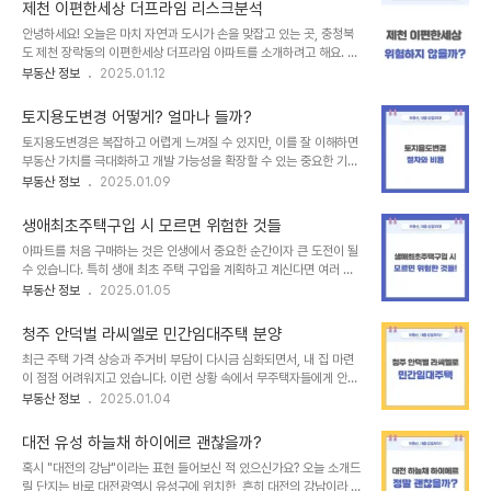
등촌역 무순위에 대한 객관적이고 세밀한 분석을 준비했습니다. 함께
3억 중반대로, 대지 1억 원, 건축비 2억 ..
제천 이편한세상 더프라임 리스크분석
알아볼까요? 1. 사업개요 및 단지개요위치: 서울시 강서구 등촌동규모:
안녕하세요! 오늘은 마치 자연과 도시가 손을 맞잡고 있는 곳, 충청북
지하 2층 ~ 지상 20층, 총 5개 동, 300세대주택형: 59㎡ ~ 84
도 제천 장락동의 이편한세상 더프라임 아파트를 소개하려고 해요. 이
㎡로 구성, 중소형 평형 중심시공사: 현대건설2. 입지교통: 등촌역(9
곳은 넉넉한 공간과 따뜻한 햇살, 그리고 편안한 생활을 선물해주는 곳
부동산 정보
2025.01.12
호선)과 도보 5분 거리로 뛰어난 접근성생활 인프라: 강서구청, NC백
으로 많은 분들이 눈여겨보는 곳이랍니다. 여러분도 그 매력을 함께 느
화점, 홈플러스 등 주요 시설 인접교육 환경: 등촌초, 등촌중 등 도보
껴보실래요? 이편한세상 더프라임 살펴보기단지개요 및 설계이 아파
통학 가능3. 개발호재..
토지용도변경 어떻게? 얼마나 들까?
트는 총 6개 동, 630세대로 이루어진 대단지예요. 지하 2층에서 지
토지용도변경은 복잡하고 어렵게 느껴질 수 있지만, 이를 잘 이해하면
상 29층까지 이어지는 웅장함 속에서 넓은 동간 거리가 주는 여유와
부동산 가치를 극대화하고 개발 가능성을 확장할 수 있는 중요한 기회
사생활 보호는 단연 돋보이는 특징입니다. 또, 세대당 1.5대의 주차 공
가 될 수 있습니다. 보통 토지 용도변경을 고민하시는 분들은 토지를
부동산 정보
2025.01.09
간이 마련되어 있어 요즘 같은 주차 대란 속에서 숨통을 틔워줄 안식처
소유한 개인, 토지를 매입하려는 투자자, 또는 개발을 계획하는 시행사
가 될 거예요. 무엇보다도 이 단지는 자연과 조화를 이루도록 설계되었
인 경우가 많습니다. 하지만 개발 전문가가 아닌 이상, 용도변경 경험
어요. 남향 중심 배치로 모든 세대..
생애최초주택구입 시 모르면 위험한 것들
이 부족해 이를 어렵게 느끼는 경우가 많죠. 그래서 오늘은 토지 용도
아파트를 처음 구매하는 것은 인생에서 중요한 순간이자 큰 도전이 될
변경 비용, 절차, 주의사항을 최대한 쉽게 설명드리겠습니다. 토지용도
수 있습니다. 특히 생애 최초 주택 구입을 계획하고 계신다면 여러 가
변경 살펴보기1)정의토지용도변경이란 현재 토지의 법적 용도를 다른
지를 신중히 고려해야 하는데요. 이 과정에서 꼭 알아두어야 할 정보를
부동산 정보
2025.01.05
용도로 변경하는 것을 뜻합니다. 예를 들어, 농지를 주거용지나 상업용
정리해보았습니다. 생애최초주택구입 살펴보기생애최초주택구입 시
지로 바꾸는 것이 이에 해당합니다. 이 과정에서 토지의 사용 목적이
예산설정의 중요성먼저, 주택 구매를 위해 가장 우선적으로 해야 할 일
달라지면서 그 가치는 크게 변할 수 ..
청주 안덕벌 라씨엘로 민간임대주택 분양
은 예산을 명확히 설정하는 것입니다. 단순히 집값만 고려하는 것이 아
최근 주택 가격 상승과 주거비 부담이 다시금 심화되면서, 내 집 마련
니라, 대출 이자, 취득세, 중개 수수료 같은 추가 비용까지 꼼꼼히 계산
이 점점 어려워지고 있습니다. 이런 상황 속에서 무주택자들에게 안정
해야 합니다. 특히 생애 최초 주택 구입자는 정부에서 제공하는 취득세
적이고 선택의 폭이 넓은 주거 옵션을 제공하는 대안이 주목받고 있는
부동산 정보
2025.01.04
감면과 대출 금리 우대 같은 다양한 혜택을 활용할 수 있습니다. 예를
데, 바로 민간임대주택입니다. 민간임대주택의 가장 큰 매력은 초기 비
들어, 분양가의 1.1% 수준인 취득세는 5억 원짜리 주택 구매 시 약
용 부담이 적고 장기 거주가 가능하며, 임대 기간 종료 후에는 분양 전
550만 원이므로 사전에 이..
대전 유성 하늘채 하이에르 괜찮을까?
환을 통해 자산화할 기회를 제공한다는 점입니다. 오늘은 이와 같은 장
혹시 "대전의 강남"이라는 표현 들어보신 적 있으신가요? 오늘 소개드
점을 모두 갖춘 청주 안덕벌 라씨엘로를 소개해 드리겠습니다. 입지와
릴 단지는 바로 대전광역시 유성구에 위치한, 흔히 대전의 강남이라 불
단지 개요청주 안덕벌 라씨엘로는 충청북도 청주시 청원구 내덕동