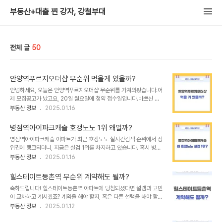
부동산+대출 찐 강자, 강철부대
전체 글
50
안양역푸르지오더샵 무순위 먹을게 있을까?
안녕하세요, 오늘은 안양역푸르지오더샵 무순위를 가져와봤습니다.어
제 모집공고가 났고요, 20일 월요일에 청약 접수일입니다.바쁘신 여
러분을 위해 관련 사항을 간단하게 표로 정리해봤습니다. 그리고 이 글
부동산 정보
2025.01.16
을 끝까지 보시면 안양역푸르지오더샵 무순위가 먹을 것이 있는지면
밀한 분석을 알게 되실겁니다. 주택유형민영규제지역 여부비규제지역
병점역아이파크캐슬 호갱노노 1위 왜일까?
재당첨 제한없음전매 제한최초 당첨자 발표일(2022.04.06.)로부터
병점역아이파크캐슬 아파트가 최근 호갱노노 실시간검색 순위에서 상
1년거주의무기간없음분양가 상한제 적용미적용입주자 모집공고일
위권에 랭크되더니, 지금은 실검 1위를 차지하고 있습니다. 혹시 병점
2025.01.15. (수)청약 접수일2025.01.20. (월)당첨자 발표일
역아이파크캐슬이 왜 호갱노노에서 1위를 차지했는지 궁금하지 않으
부동산 정보
2025.01.16
2025.01.23. (목)서류 접수 및 계약일2025.02.04. (화)공급 위
신가요? 병아캐에 대한 간단한 분석부터 실검 이유까지 낱낱이 한 번
치경기도 안양시 만안구 안양동 97-3번지 (안양1동 진흥아파트 주택
알아보겠습니다.병점역아이파크캐슬 요약분석단지개요: 병점역아이
재건축정비사업)공급 세대수총 2,73..
힐스테이트등촌역 무순위 계약해도 될까?
파크캐슬은 총 2666세대 규모의 대단지로, 경기도에서도 드문 대규
축하드립니다! 힐스테이트등촌역 아파트에 당첨되셨다면 설렘과 고민
모 브랜드 아파트.교통환경: 병점역 초역세권으로 1호선 및 GTX-C
이 교차하고 계시겠죠? 계약을 해야 할지, 혹은 다른 선택을 해야 할지
노선 연장 가능성이 있으며, 가산디지털, 구로디지털 및 종로 권역 접
많은 생각이 드실 겁니다. 또, 투자자의 입장에서는 무순위가 좋은 기
부동산 정보
2025.01.12
근성 좋은 편. GTX-C 연장 노선 개통 시 강남권으로의 접근성 크게
회인지 궁금하실 거예요. 이러한 궁금증을 해소하기 위해 힐스테이트
향상될 가능성 있음.분양가: 2018년 분양 당시 전용 84A타입 기준