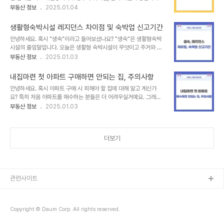
리는 지역의 대표 아파트입니다. 최근 서울 및 수도권의 급등한 부동산
부동산 정보
2025.01.04
169-1번지에 위치한 민간임대주택입니다. "민간임대주택"은 흔히 줄
가격으로 인해 주요 광역시의 학군 인근 신축 단지가 큰 주목을 받고
여서 "민임"이라고 부르는데, 이 용어도 기억해 두시면 좋겠습니다.이
있는 상황에서, 유성 하늘채 하이에르 모델하우스와 그 공급 조건을 함
단지의 대지 면적은 14,679㎡, 연..
생활형숙박시설 레지던스 차이점 및 숙박업 신고기간
께 살펴보겠습니다. 입지 조건유성 하늘채 하이에르는 대전 유성구 봉
안녕하세요. 혹시 "생숙"이라고 들어보셨나요? "생숙"은 생활형숙박
명동 543-1 일대의 핵심 생활권에 위치해 있습니다. 이곳은 도안신
시설의 줄임말입니다. 오늘은 생활형 숙박시설이 무엇이고 주거와 숙
도시와 둔산 생활권을 모두 편리하게 누릴 수 있는 최적의 입지 조건을
박업으로 사용 시 신고 기간 등을 알아보겠습니다. 이 포스팅을 끝까
부동산 정보
2025.01.03
갖추고 있어 실거주와 투자 관점 모두에서 주목받고 있습니다.교통 접
지 보신다면 생숙에 대해 이해할 수 있으실겁니다. 생활형숙박시설 살
근성 또한 뛰어납니다. 대전 1호선 유성온천역과 갑천역이 도보 거리
펴보기 생활형숙박시설이란?생활형숙박시설은 다른말로 ‘레지던스’라
에 위치해 있어 이동이 매우 편리하..
내집마련 첫 아파트 구매하면 안되는 집, 주의사항
고도 불리며, 호텔과 같은 편의시설을 제공하면서 장기 거주도 가능한
안녕하세요. 혹시 아파트 구매 시 피해야 할 집에 대해 알고 계신가
곳인데요. 하지만 주거 용도로 사용하려면 몇 가지 주의할 점이 있습
요? 특히 처음 아파트를 매수하는 분들은 더 어려우실거예요. 그래
니다. 가장 중요한 것은 이 시설이 주택법이 아닌 관광진흥법의 적용을
서 오늘은 내 집 마련을 준비 중인 분들께 도움이 될 만한 주의사항들
부동산 정보
2025.01.03
받기 때문에 전입신고가 불가능하다는 점입니다. 실제로 이 점을 놓치
을 정리해보았습니다. 잘못된 선택을 피한다면, 더 좋은 결정을 내
고 불법적인 용도로 활용했다가 문제가 발생한 사례도 많아 좀더 면밀
릴 수 있습니다. 이번 포스팅을 끝까지 보시면, 실수를 방지하고 현명
히 살펴봐야합니다. 1. 생활형숙박시설 vs..
하게 첫 아파트를 구입할 수 있는 팁을 얻으실 수 있으실거예요. 내집
더보기
마련 첫 아파트 구매하면 안되는 집 알아보기1. 너무 오래된 아파트물
론 오래된 구축 아파트는 가격이 저렴해 보일 수 있습니다. 하지만 실
제로 제가 경험해본 결과, 유지 보수 비용이 너무 많이 들게 됩니다. 예
를 들어, 난방, 배수 시설 등이 자주 고장 나면 추가적인 수리 비용
이 발생할 수 있습니다. 보통 녹물이..
관련사이트
Copyright © Daum Corp. All rights reserved.