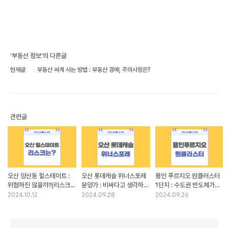
'부동산 정보'의 다른글
현재글
부동산 싸게 사는 방법 : 부동산 경매, 주의사항은?
관련글
오산 양산동 힐스테이트 :
오산 롯데캐슬 위너스포레
용인 푸르지오 원클러스터
위험하진 않을까?(리스크
분양가 : 비싸다고 생각하면
1단지 : 수도권 반도체가
분석)
오산?
뜬다고?
2024.10.12
2024.09.28
2024.09.26