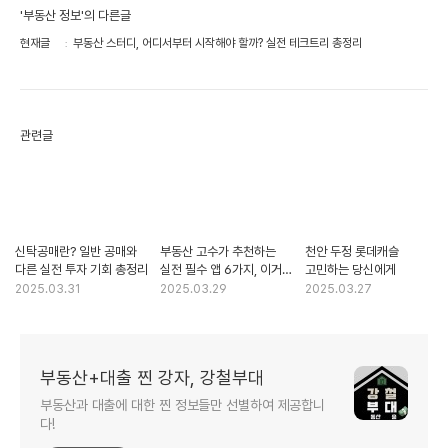
'부동산 정보'의 다른글
현재글
부동산 스터디, 어디서부터 시작해야 할까? 실전 테크트리 총정리
관련글
신탁공매란? 일반 공매와
부동산 고수가 추천하는
천안 두정 롯데캐슬
다른 실전 투자 기회 총정리
실전 필수 앱 6가지, 이거면
고민하는 당신에게
충분해요
2025.03.31
2025.03.29
2025.03.27
부동산+대출 찐 강자, 강철부대
부동산과 대출에 대한 찐 정보들만 선별하여 제공합니
다!