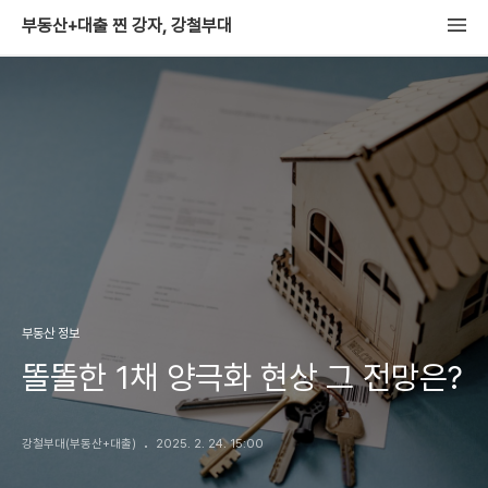
부동산+대출 찐 강자, 강철부대
부동산 정보
똘똘한 1채 양극화 현상 그 전망은?
강철부대(부동산+대출)
2025. 2. 24. 15:00