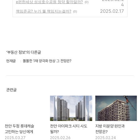
e편한세상 성성호수공원 청약 할까말까?
(0)
4
2025.02.17
책임준공? 누가 뭘 책임지는걸까?
(0)
'부동산 정보'의 다른글
현재글
똘똘한 1채 양극화 현상 그 전망은?
관련글
천안 두정 롯데캐슬
천안 아이파크 시티 사도
지방 미분양 원인과
고민하는 당신에게
될까?
전망은?
2025.03.27
2025.02.26
2025.02.24