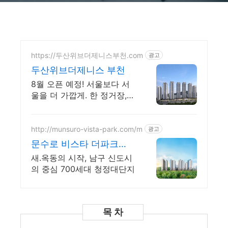
https://두산위브더제니스부천.com
광고
두산위브더제니스 부천
8월 오픈 예정! 서울보다 서
울을 더 가깝게. 한 정거장,
GTX 프리미엄
http://munsuro-vista-park.com/m
광고
문수로 비스타 더파크
OPEN 예정
새.옥동의 시작, 남구 신도시
의 중심 700세대 청정대단지