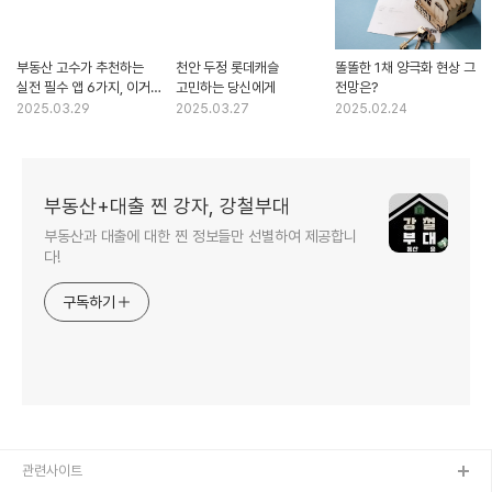
부동산 고수가 추천하는
천안 두정 롯데캐슬
똘똘한 1채 양극화 현상 그
실전 필수 앱 6가지, 이거면
고민하는 당신에게
전망은?
충분해요
2025.03.29
2025.03.27
2025.02.24
부동산+대출 찐 강자, 강철부대
부동산과 대출에 대한 찐 정보들만 선별하여 제공합니
다!
구독하기
관련사이트