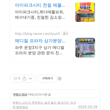
아이파크시티 천절 매물
상담 급매,매매,실매물 상
아이파크시티,최다매물보유,
담가능
매수대기중, 친절한 김소장
2017년부터 책임중개 우리단
지 전문 부동산, 친절한 상담
부터 꼼꼼한 일처리! 믿고 맡
http://blog.naver.com/iyu45
광고
기는 성성넘버원공인
메디컬 프라자 상가분양
다방부동산
파주 운정3지구 상가 메디컬
프라자 분양 관련 문의 친절
정확 신속 상담!
1
구독하기
'
부동산 정보
' 카테고리의 다른 글
부동산 고수가 추천하는 실전 필수 앱 6가지, 이거
2025.03.29
면 충분해요