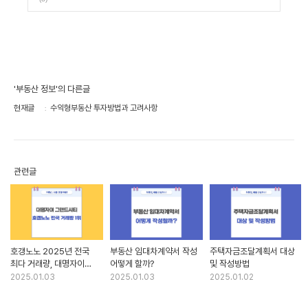
'부동산 정보'의 다른글
현재글
수익형부동산 투자방법과 고려사항
관련글
호갱노노 2025년 전국
부동산 임대차계약서 작성
주택자금조달계획서 대상
최다 거래량, 대명자이
어떻게 할까?
및 작성방법
그랜드시티 그 이유는?
2025.01.03
2025.01.03
2025.01.02