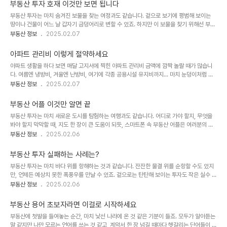
었는지를 나타내는 지표입니다. 즉, 얼마나 효율적으로 돈을 벌었는지를 수치로 보여주는 거
부동산 투자 호재 이것만 보면 됩니다
죠.✔️ 기본 공식:수익률(%) = (순수익 / 투자금액) × 100✔️ 순수익이란?총 수익에서 세금,
부동산 투자는 마치 숨겨진 보물을 찾는 여정과도 같습니다. 겉으로 보기에 평범해 보이는
관리비, 대출 이자 등 모든 비용을 뺀 실제 남은 금액을 의미합니다.2. 총수익률 vs. 연간 수
땅이나 건물이 어느 날 갑자기 금덩어리로 변할 수 있죠. 하지만 이 보물을 찾기 위해선 부동
익률: 무엇이 다를까?부동산 수익률은 총수익률과 연간 수익률로 나눌..
산 투자 호재를 정확히 읽어내는 눈이 필요합니다. 오늘은 부동산 투자에서 반드시 주목해야
부동산 정보
2025.02.07
할 호재와 그 활용법에 대해 알아보겠습니다. 부동산 투자 호재 총정리1. 교통 개발 호재: 길
이 열리면 돈이 흐른다교통망의 확장은 부동산 가치 상승의 가장 강력한 신호입니다. 지하철
아파트 관리비 이렇게 절약하세요
역, 고속도로, 광역 교통망이 생기면 그 지역의 접근성이 좋아지고, 이는 자연스럽게 수요 증
아파트 생활을 하다 보면 매달 고지서에 찍힌 아파트 관리비 금액에 깜짝 놀랄 때가 많습니
가로 이어집니다.✔️ 주목할 호재:신규 지하철 노선 개통 예정고속도로 및 국도 확장 계획광
다. 여름엔 냉방비, 겨울엔 난방비, 여기에 각종 공용시설 유지비까지... 마치 눈덩이처럼 불
역버스 노선 추가 및 환승센터 설립✔️ 활용법: 교통 개발 계획은 지방자치단체나 국..
어나는 관리비가 부담스럽게 느껴지죠. 하지만 조금만 신경 쓰면, 이 관리비를 똑똑하게 절
부동산 정보
2025.02.07
약할 수 있는 방법들이 있습니다. 오늘은 아파트 관리비를 절약하는 실속 있는 방법들을 소
개할게요. 아파트 관리비 절약 방법 총정리1. 전기세 절약: 작은 습관이 큰 변화를 만듭니다
부동산 어플 이것만 알면 끝
전기는 우리 생활에서 필수지만, 낭비되는 경우가 많습니다. 불필요한 대기전력을 차단하고,
부동산 투자는 마치 새로운 도시를 탐험하는 여행과도 같습니다. 어디로 가야 할지, 무엇을
효율적인 사용 습관을 들이면 전기세 절감에 큰 도움이 됩니다.✔️ 절약 팁:사용하지 않는 전
봐야 할지 막막할 때, 지도 한 장이 큰 도움이 되듯, 스마트폰 속 부동산 어플은 여러분의 든
자기기의 플러그 뽑기LED 전구로 교체하기냉장고, 에어컨 온도 적정하게 설정하기✔️ ..
든한 가이드가 되어줍니다. 오늘은 부동산 거래와 투자에 꼭 필요한 어플들을 소개하며, 그
부동산 정보
2025.02.06
활용법까지 자세히 알려드릴게요. 부동산 어플 총정리1. 직방(Zigbang): 부동산의 네비게
이션직방은 부동산 정보를 찾을 때 가장 먼저 떠오르는 어플 중 하나입니다. 전국 아파트, 오
부동산 투자 실패하는 사례는?
피스텔, 원룸 등 다양한 매물 정보를 제공하며, 실거래가와 시세를 비교할 수 있는 기능이 강
부동산 투자는 마치 바다 위를 항해하는 것과 같습니다. 잔잔한 물결 위를 순항할 수도 있지
점입니다.✔️ 특징:실시간 매물 정보 업데이트VR(가상현실)로 집 내부 미리 보기 가능직거래
만, 언제든 예상치 못한 폭풍우를 만날 수 있죠. 겉으로는 탄탄해 보이는 투자도 작은 실수 하
와 중개 매물 모두 확인 가능✔️ 활용법: 매물 검색 시 필터 기능을 활용..
나로 큰 손실로 이어질 수 있습니다. 오늘은 부동산 투자 실패 사례를 통해 우리가 놓치기 쉬
부동산 정보
2025.02.06
운 함정과 그 해법을 함께 살펴보려 합니다. 부동산 투자 실패사례 스터디1. "묻지마 투자"로
인한 실패친구나 지인의 말만 믿고 투자를 결정하는 경우, 흔히 말하는 "묻지마 투자"는 실
부동산 용어 초보자라면 이걸로 시작하세요
패의 지름길입니다.사례: 김 씨는 친구의 추천으로 A 지역 재개발 아파트에 투자했지만, 재
부동산에 첫발을 들여놓는 순간, 마치 낯선 나라에 온 것 같은 기분이 들죠. 모두가 알아듣는
개발이 지연되면서 자금이 묶이고 결국 손해를 보았습니다.해결법: 부동산 투자 전에는 철저
말 같지만 나만 모르는 언어를 쓰는 것 같고, 계약서 한 장 넘길 때마다 헷갈리는 단어들이 눈
한 사전 조사가 필수입니다. 개발 계획, 지역 가치, 법적 문제 등을 꼼꼼히 ..