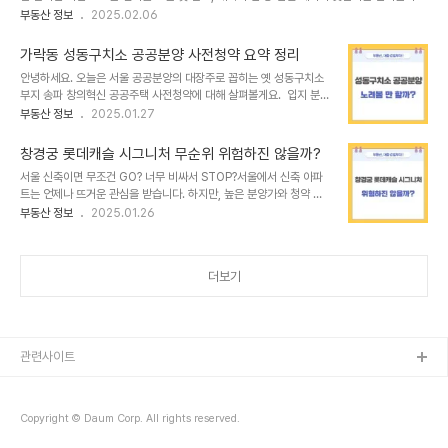
앞에 펼쳐집니다. 오늘은 그런 여러분을 위해 부동산 용어의 세계를 쉽게 풀어드릴게요. 이
부동산 정보
2025.02.06
글 하나로 부동산 초보 탈출, 어렵지 않아요! 부동산 용어 파헤치기1. 등기부등본: 집의 주민
등록증등기부등본은 집의 신분증 같은 존재예요. 이 서류만 보면 그 집이 누구 소유인지, 대
가락동 성동구치소 공공분양 사전청약 요약 정리
출이 얼마나 잡혀 있는지 한눈에 알 수 있죠. 등기부등본을 확인하지 않고 계약하는 건, 신분
안녕하세요. 오늘은 서울 공공분양의 대장주로 꼽히는 옛 성동구치소
증 확인 없이 사람을 믿는 것과 같아요. 혹시 모를 사기를 방지하기 위해 가장 먼저 체크해야
부지 송파 창의혁신 공공주택 사전청약에 대해 살펴볼게요. 입지 분
할 필수 서류입니다.✔️ Tip: 등기부등본은 인터넷 등기소에서 쉽게 ..
석, 청약 일정, 분양가, 평면도, 배치도까지 상세히 다룰 예정이니 끝까
부동산 정보
2025.01.27
지 확인해 주세요!1. 위치와 입지 환경 송파 창의혁신 공공주택은 서울
송파구 가락동 162번지에 위치해 있으며, 3호선·5호선 오금역 초역
창경궁 롯데캐슬 시그니처 무순위 위험하진 않을까?
세권(도보5분이내)으로 우수한 교통 접근성을 자랑합니다. 또한, 가동
서울 신축이면 무조건 GO? 너무 비싸서 STOP?서울에서 신축 아파
초등학교와 가주초등학교가 바로 인접해 있어 초품아 단지로도 주목
트는 언제나 뜨거운 관심을 받습니다. 하지만, 높은 분양가와 청약 이
받고 있습니다. 강남 3구에 속한 송파구의 생활 인프라를 누릴 수 있
후 발생할 수 있는 리스크도 무시할 수 없죠. 오늘은 창경궁 롯데캐슬
부동산 정보
2025.01.26
다는 점도 큰 장점입니다.2. 사업 개요단지명: 송파 창의혁신 공공주택
시그니처 무순위 청약을 중심으로 기회와 리스크를 분석하고,이를 어
(옛 성동구치소 부지)규모: 총 1240세대, 19개동, 최고 22층공급 세
떻게 관리할 수 있을지 알아보겠습니다.📌 창경궁 롯데캐슬 시그니처
대수: 320세대 (전용..
단지 개요위치: 서울 성북구 삼선동 2가규모: 지하 4층 ~ 지상 18층,
더보기
19개 동, 총 1,223세대분양가 상한제: 미적용입주시기: 2027년 3
월 예정주택유형: 민영청약 자격: 청약통장 불필요, 유주택자 신청 가
능 무순위 청약 일정모집 공고일: 2025년 1월 24일청약 접수일:
2025년 2월 3일 (월)당첨자 발표: 2025년 2월 6일 (목)계약 체결:
2025..
관련사이트
Copyright © Daum Corp. All rights reserved.