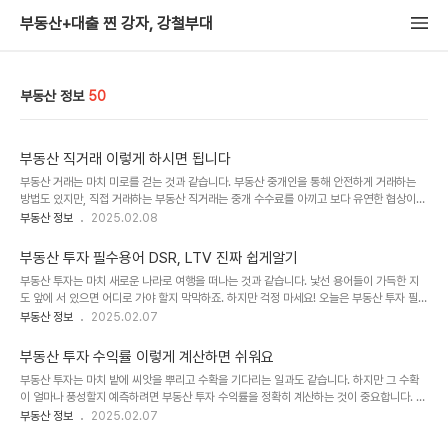
부동산+대출 찐 강자, 강철부대
부동산 정보
50
부동산 직거래 이렇게 하시면 됩니다
부동산 거래는 마치 미로를 걷는 것과 같습니다. 부동산 중개인을 통해 안전하게 거래하는
방법도 있지만, 직접 거래하는 부동산 직거래는 중개 수수료를 아끼고 보다 유연한 협상이
가능하다는 장점이 있죠. 하지만 직거래에는 꼼꼼한 준비와 주의가 필수입니다. 오늘은 부동
부동산 정보
2025.02.08
산 직거래를 성공적으로 진행하기 위한 방법과 주의사항을 알려드릴게요! 부동산 직거래 파
헤치기1. 부동산 직거래란? 중개인 없이 직접 거래하기부동산 직거래란 공인중개사를 통하
부동산 투자 필수용어 DSR, LTV 진짜 쉽게알기
지 않고 매수자와 매도자가 직접 만나 거래를 진행하는 방식입니다. 수수료를 절약할 수 있
부동산 투자는 마치 새로운 나라로 여행을 떠나는 것과 같습니다. 낯선 용어들이 가득한 지
지만, 법적 보호가 상대적으로 약할 수 있어 주의가 필요합니다.✔️ 장점:중개 수수료 절감매
도 앞에 서 있으면 어디로 가야 할지 막막하죠. 하지만 걱정 마세요! 오늘은 부동산 투자 필수
수자와 매도자 간 직접 협상으로 유연한 가격 조정 가능✔️ 단점:법적 분쟁 위험 증가서류 준
용어 중에서도 가장 헷갈리는 DSR과 LTV를 쉽고 재미있게 풀어드릴게요. 이 글 하나로 복
부동산 정보
2025.02.07
비 및 ..
잡한 금융 용어도 내 손 안에! 부동산 투자 필수용어 DSR, LTV 파헤치기1. DSR이란? 당신
의 지갑 건강 지표DSR은 총부채원리금상환비율(Debt Service Ratio)의 줄임말로, 쉽게
부동산 투자 수익률 이렇게 계산하면 쉬워요
말하면 당신이 버는 돈 중 얼마나 빚 갚는 데 쓰이는지를 나타내는 지표입니다.✔️ 공
부동산 투자는 마치 밭에 씨앗을 뿌리고 수확을 기다리는 일과도 같습니다. 하지만 그 수확
식:DSR(%) = (모든 대출의 원리금 상환액 / 연소득) × 100✔️ 쉽게 풀어보기:한 달에
이 얼마나 풍성할지 예측하려면 부동산 투자 수익률을 정확히 계산하는 것이 중요합니다. 어
500만 원을 벌고, 매달 대출 원리금으로 200만 원을 갚..
렵게만 느껴지는 수익률 계산, 오늘 이 글 하나로 쉽게 이해해 보세요! 부동산 투자 수익률 파
부동산 정보
2025.02.07
헤치기1. 부동산 투자 수익률이란?부동산 투자 수익률은 투자한 금액 대비 얼마의 이익을 얻