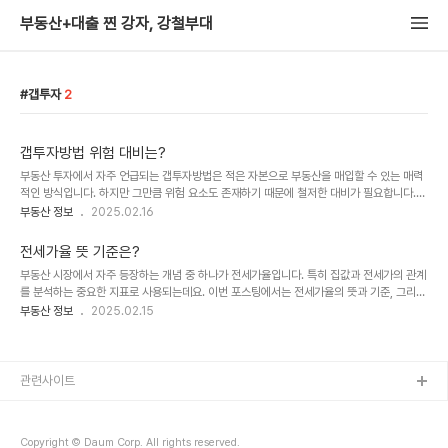
부동산+대출 찐 강자, 강철부대
갭투자
2
갭투자방법 위험 대비는?
부동산 투자에서 자주 언급되는 갭투자방법은 적은 자본으로 부동산을 매입할 수 있는 매력
적인 방식입니다. 하지만 그만큼 위험 요소도 존재하기 때문에 철저한 대비가 필요합니다.
이번 포스팅에서는 갭투자의 개념과 방법, 그리고 위험을 줄이는 전략까지 자세히 알아보겠
부동산 정보
2025.02.16
습니다.1. 갭투자란?갭투자는 **매매가와 전세가의 차이(갭)**가 적은 부동산을 전세를 끼
고 매입하는 방식입니다. 즉, 본인의 자본을 최소화하고 전세보증금을 활용하여 부동산을 취
전세가율 뜻 기준은?
득하는 투자법입니다.갭투자 공식:갭 = 매매가 - 전세가예를 들어, 매매가가 5억 원이고 전
부동산 시장에서 자주 등장하는 개념 중 하나가 전세가율입니다. 특히 집값과 전세가의 관계
세가가 4.5억 원인 경우, 갭투자는 5천만 원의 자본으로 가능합니다.이러한 방식은 집값 상
를 분석하는 중요한 지표로 사용되는데요. 이번 포스팅에서는 전세가율의 뜻과 기준, 그리고
승 시 레버리지 효과를 극대화할 수 있지만, 반대로 전세가 하락이나 매매가 하락 시 큰 손
시장에 미치는 영향까지 자세히 살펴보겠습니다. 이 글을 끝까지 읽으신다면 전세가율 뜻을
부동산 정보
2025.02.15
실..
헷갈리는 일은 없으실 거예요 : ) 1. 전세가율이란?전세가율은 매매가 대비 전세가가 차지하
는 비율을 의미합니다. 계산 공식은 다음과 같습니다."전세가율 (%) = (전세가 / 매매가) ×
100"예를 들어, 아파트의 매매가가 10억 원이고 전세가가 7억 원이라면 전세가율은 70%
가 됩니다. 이 비율이 높을수록 전세가가 매매가에 근접해 있다는 의미이며, 반대로 낮을수
관련사이트
록 전세가가 저평가되어 있음을 나타냅니다. 2. 전세가율 기준과 해석전세가율은..
Copyright © Daum Corp. All rights reserved.